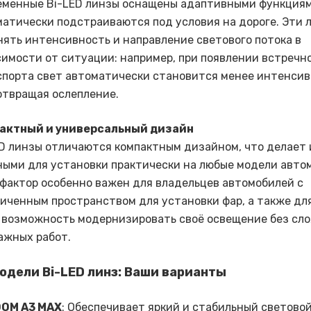
еменные Bi-LED линзы оснащены адаптивными функциям
атически подстраиваются под условия на дороге. Эти 
ять интенсивность и направление светового потока в
имости от ситуации: например, при появлении встречн
спорта свет автоматически становится менее интенсив
отвращая ослепление.
актный и универсальный дизайн
D линзы отличаются компактным дизайном, что делает 
ными для установки практически на любые модели авто
фактор особенно важен для владельцев автомобилей с
иченным пространством для установки фар, а также для
 возможность модернизировать своё освещение без сл
ажных работ.
одели Bi-LED линз: Ваши варианты
OM A3 MAX
: Обеспечивает яркий и стабильный световой