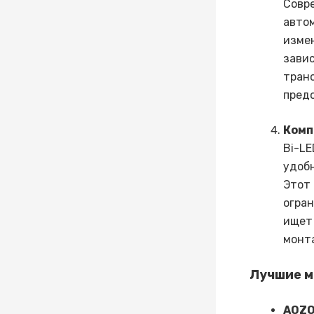
Совр
автом
измен
завис
тран
пред
Комп
Bi-LE
удоб
Этот 
огран
ищет
монт
Лучшие м
AOZO