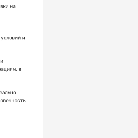
вки на
 условий и
 и
рациям, а
деально
говечность