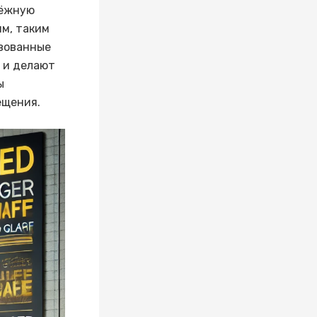
дёжную
ям, таким
твованные
 и делают
ы
ещения.