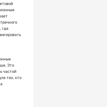
ветовой
ционные
шает
стречного
, где
реагировать
ионные
ше. Это
ь частой
ля тех, кто
на