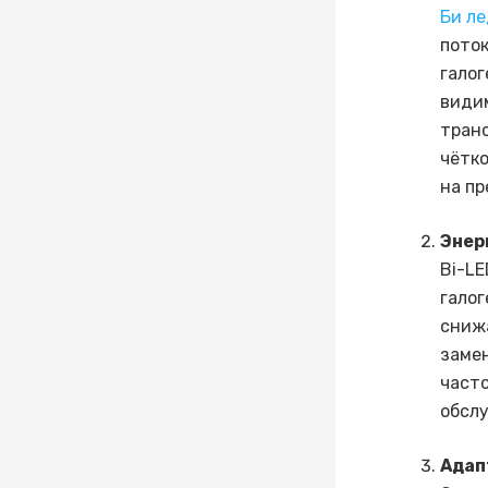
Би ле
поток
галог
видим
транс
чётко
на пр
Энер
Bi-L
галог
снижа
замен
часто
обсл
Адап