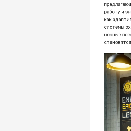
предлагающ
работу и э
как адапти
системы ох
ночные пое
становятся