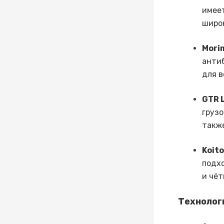
имее
широ
Morim
антиб
для в
GTR L
грузо
такж
Koito
подхо
и чёт
Технолог