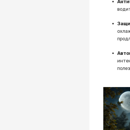
Анти
водит
Защи
охла
прод
Авто
интен
полез