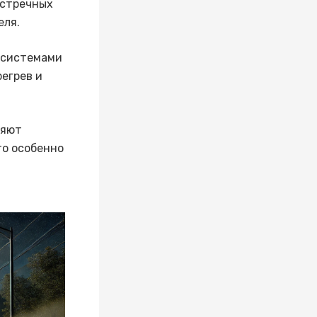
встречных
еля.
 системами
егрев и
няют
то особенно