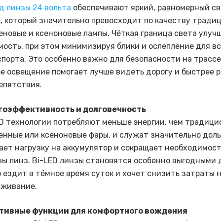
д линзы 24 вольта
обеспечивают яркий, равномерный с
, который значительно превосходит по качеству тради
еновые и ксеноновые лампы. Чёткая граница света улуч
ость, при этом минимизируя блики и ослепление для в
порта. Это особенно важно для безопасности на трассе
е освещение помогает лучше видеть дорогу и быстрее 
епятствия.
гоэффективность и долговечность
ED технологии потребляют меньше энергии, чем традиц
енные или ксеноновые фары, и служат значительно доль
ет нагрузку на аккумулятор и сокращает необходимост
ы линз. Bi-LED линзы становятся особенно выгодными д
 ездит в тёмное время суток и хочет снизить затраты 
уживание.
тивные функции для комфортного вождения