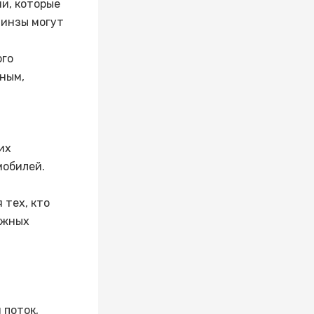
и, которые
линзы могут
ого
ным,
их
мобилей.
 тех, кто
ожных
 поток,