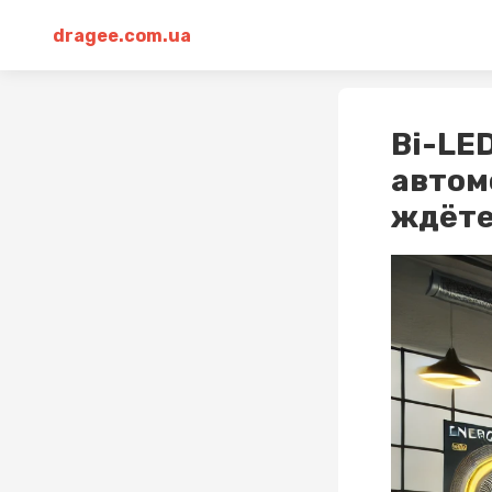
dragee.com.ua
Bi-LE
автом
ждёт